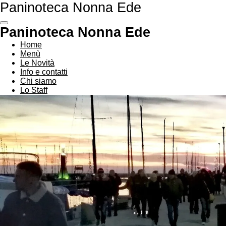
Paninoteca Nonna Ede
Vai
al
contenuto
Paninoteca Nonna Ede
principale
Home
Menù
Le Novità
Info e contatti
Chi siamo
Lo Staff