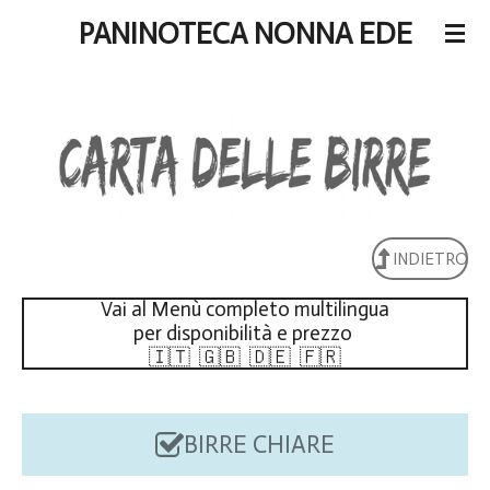
Vai
PANINOTECA NONNA EDE
al
contenuto
principale
INDIETRO
Vai al Menù completo multilingua
per disponibilità e prezzo
🇮🇹 🇬🇧 🇩🇪 🇫🇷
BIRRE CHIARE