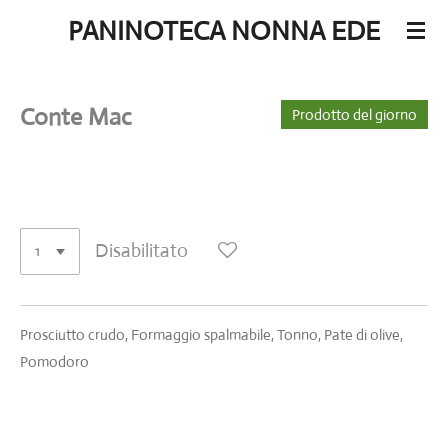
Vai
PANINOTECA NONNA EDE
al
contenuto
principale
Conte Mac
Prodotto del giorno
7,59 €
Disabilitato
Prosciutto crudo, Formaggio spalmabile, Tonno, Pate di olive,
Pomodoro