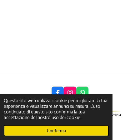
F
I
W
Questo sito web utilizza i cookie per migliorare la tua
a
n
h
esperienza e visualizzare annunci su misura. L'uso
c
s
a
continuato di questo sito conferma la tua
e
t
t
accettazione del nostro uso dei cookie.
b
a
s
Fornito da
Webador
o
g
A
o
r
p
Conferma
k
a
p